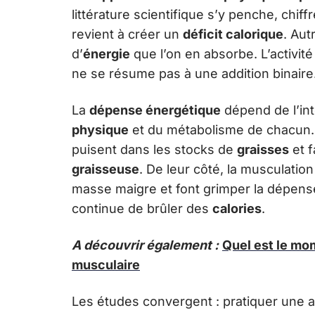
littérature scientifique s’y penche, chiff
revient à créer un
déficit calorique
. Aut
d’
énergie
que l’on en absorbe. L’activit
ne se résume pas à une addition binaire
La
dépense énergétique
dépend de l’int
physique
et du métabolisme de chacun. 
puisent dans les stocks de
graisses
et f
graisseuse
. De leur côté, la musculatio
masse maigre et font grimper la dépense
continue de brûler des
calories
.
A découvrir également :
Quel est le mo
musculaire
Les études convergent : pratiquer une ac