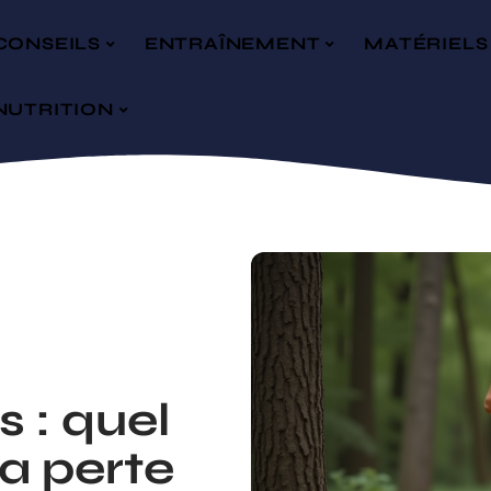
CONSEILS
ENTRAÎNEMENT
MATÉRIELS
NUTRITION
 : quel
la perte