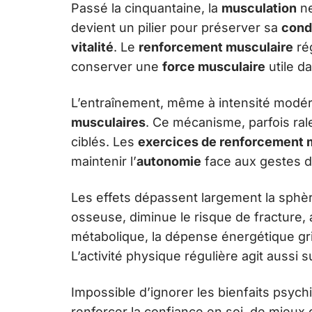
Passé la cinquantaine, la
musculation
ne
devient un pilier pour préserver sa
cond
vitalité
. Le
renforcement musculaire
rég
conserver une
force musculaire
utile da
L’entraînement, même à intensité modér
musculaires
. Ce mécanisme, parfois ral
ciblés. Les
exercices de renforcement 
maintenir l’
autonomie
face aux gestes d
Les effets dépassent largement la sphè
osseuse, diminue le risque de fracture, am
métabolique, la dépense énergétique grim
L’activité physique régulière agit aussi su
Impossible d’ignorer les bienfaits psych
renforcer la confiance en soi, de mieux g