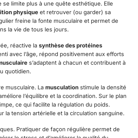
 se limite plus à une quête esthétique. Elle
ition physique
et retrouver (ou garder) sa
ulier freine la fonte musculaire et permet de
ns la vie de tous les jours.
ée, réactive la
synthèse des protéines
enti avec l’âge, répond positivement aux efforts
musculaire
s’adaptent à chacun et contribuent à
u quotidien.
re musculaire. La
musculation
stimule la densité
éliore l’équilibre et la coordination. Sur le plan
pe, ce qui facilite la régulation du poids.
r la tension artérielle et la circulation sanguine.
iques. Pratiquer de façon régulière permet de
érer le stress et d’améliorer la qualité du