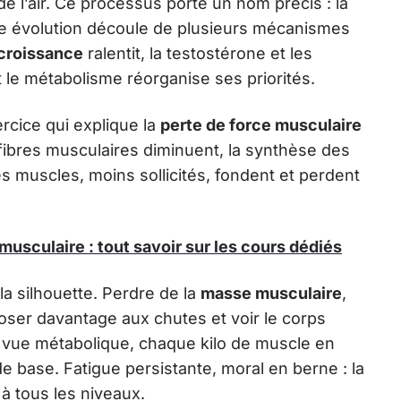
e l’air. Ce processus porte un nom précis : la
ette évolution découle de plusieurs mécanismes
croissance
ralentit, la testostérone et les
le métabolisme réorganise ses priorités.
rcice qui explique la
perte de force musculaire
 fibres musculaires diminuent, la synthèse des
les muscles, moins sollicités, fondent et perdent
usculaire : tout savoir sur les cours dédiés
a silhouette. Perdre de la
masse musculaire
,
xposer davantage aux chutes et voir le corps
e vue métabolique, chaque kilo de muscle en
 base. Fatigue persistante, moral en berne : la
à tous les niveaux.