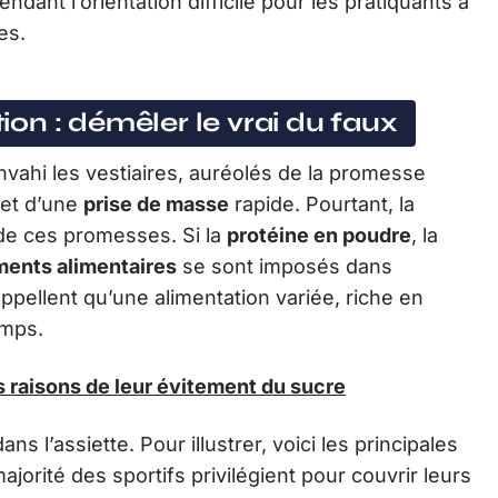
dant l’orientation difficile pour les pratiquants à
es.
on : démêler le vrai du faux
vahi les vestiaires, auréolés de la promesse
et d’une
prise de masse
rapide. Pourtant, la
de ces promesses. Si la
protéine en poudre
, la
ents alimentaires
se sont imposés dans
appellent qu’une alimentation variée, riche en
emps.
es raisons de leur évitement du sucre
s l’assiette. Pour illustrer, voici les principales
jorité des sportifs privilégient pour couvrir leurs