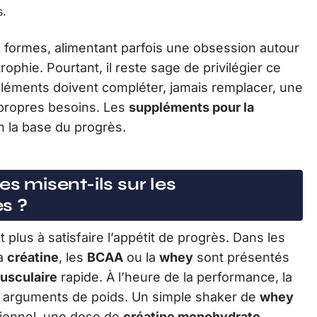
s.
les formes, alimentant parfois une obsession autour
rophie. Pourtant, il reste sage de privilégier ce
pléments doivent compléter, jamais remplacer, une
 propres besoins. Les
suppléments pour la
n la base du progrès.
es misent-ils sur les
s ?
plus à satisfaire l’appétit de progrès. Dans les
la
créatine
, les
BCAA
ou la
whey
sont présentés
usculaire
rapide. À l’heure de la performance, la
s arguments de poids. Un simple shaker de
whey
tionnel, une dose de
créatine monohydrate