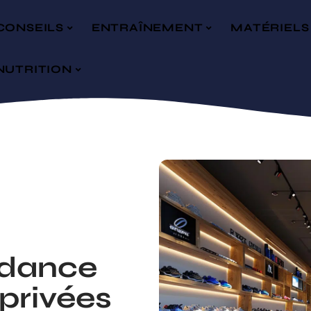
CONSEILS
ENTRAÎNEMENT
MATÉRIELS
NUTRITION
ndance
privées